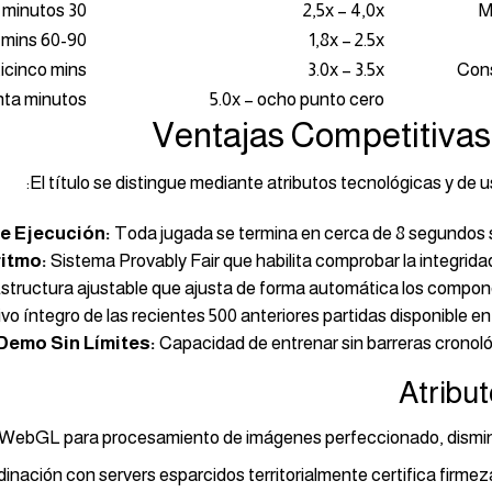
30 a 45 minutos
2,5x – 4,0x
M
60-90 mins
1,8x – 2.5x
ticinco mins
3.0x – 3.5x
Con
nta minutos
5.0x – ocho punto cero
Ventajas Competitiva
El título se distingue mediante atributos tecnológicas y de
e Ejecución:
Toda jugada se termina en cerca de 8 segundos s
itmo:
Sistema Provably Fair que habilita comprobar la integrid
structura ajustable que ajusta de forma automática los compone
vo íntegro de las recientes 500 anteriores partidas disponible e
Demo Sin Límites:
Capacidad de entrenar sin barreras cronoló
Atribu
h WebGL para procesamiento de imágenes perfeccionado, disminu
inación con servers esparcidos territorialmente certifica firme