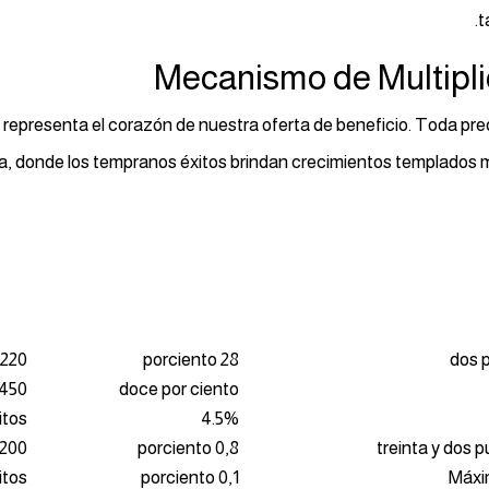
t
Mecanismo de Multipl
representa el corazón de nuestra oferta de beneficio. Toda pred
, donde los tempranos éxitos brindan crecimientos templados mi
220 unidades fichas
28 porciento
dos 
50 unidades fichas
doce por ciento
itos
4.5%
0 créditos
0,8 porciento
treinta y dos 
itos
0,1 porciento
Máxi