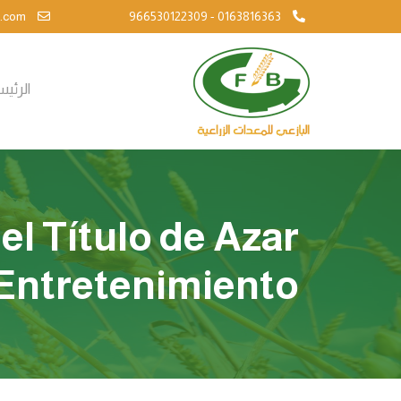
info@al-bazie.com
966530122309 - 0163816363
الرئي
l Título de Azar
 Entretenimiento