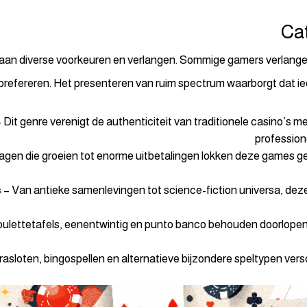
Cat
n diverse voorkeuren en verlangen. Sommige gamers verlangen d
refereren. Het presenteren van ruim spectrum waarborgt dat ied
 Dit genre verenigt de authenticiteit van traditionele casino’s m
professione
gen die groeien tot enorme uitbetalingen lokken deze games ge
s
– Van antieke samenlevingen tot science-fiction universa, dez
ulettetafels, eenentwintig en punto banco behouden doorlopend 
rasloten, bingospellen en alternatieve bijzondere speltypen vers