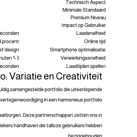
Technisch Aspect
Minimale Standaard
Premium Niveau
Impact op Gebruiker
f seconden
Laadsnelheid
 procent
Online tijd
ef design
Smartphone optimalisatie
1-3 minuten
Verwerkingssnelheid
 seconden
Laadtijden spellen
o: Variatie en Creativiteit
gvuldig samengestelde portfolio die uiteenlopende
 vertegenwoordiging in een harmonieus portfolio.
aarborgen. Deze partnerschappen zetten ons in
siekers handhaven die talloze gebruikers hebben
beziggehouden.