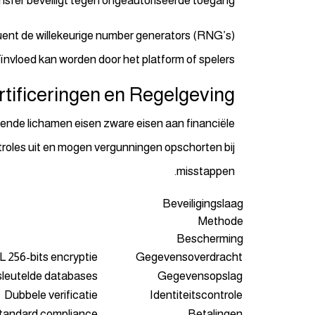
ansfer beveiligt tegen ongeautoriseerde toegang.
uent de willekeurige number generators (RNG’s)
ïnvloed kan worden door het platform of spelers.
rtificeringen en Regelgeving
dende lichamen eisen zware eisen aan financiële
troles uit en mogen vergunningen opschorten bij
misstappen.
Beveiligingslaag
Methode
Bescherming
 256-bits encryptie
Gegevensoverdracht
sleutelde databases
Gegevensopslag
Dubbele verificatie
Identiteitscontrole
Standard compliance
Betalingen