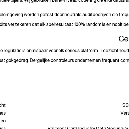
iële pijlers. Wij gebruiken bank-niveau codering die elke datatr
elomgeving worden getest door neutrale auditbedrijven die freq
its verzekeren dat elk spelresultaat 100% random is en nooit be
Ce
e regulatie is onmisbaar voor elk serieus platform. Toezichthou
wust gokgedrag. Dergelijke controleurs ondernemen frequent con
cht
SSL
hes
Ver
ren
ies
Payment Card Industry Data Security 