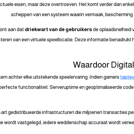
 actuele eisen, maar deze overtroeven. Het komt verder dan enkel
scheppen van een systeem waarin vermaak, bescherming e
oont aan dat
driekwart van de gebruikers
de oplaadsnelheid 
cteren van een virtuele speellocatie. Deze informatie benadrukt h
Waardoor Digital
ern achter elke uitstekende speelervaring. Indien gamers
taptev
n perfecte functionaliteit. Serveruptime en geoptimaliseerde cod
art gedistribueerde infrastructuren die miljoenen transacties
tie wordt vastgelegd, iedere weddenschap accuraat wordt verwerk