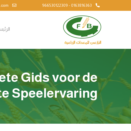
info@al-bazie.com
966530122309 - 0163816363
الرئي
te Gids voor de
te Speelervaring