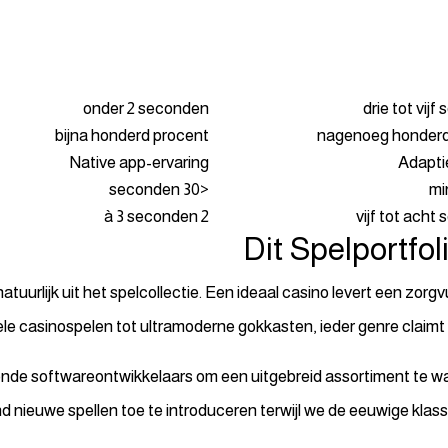
onder 2 seconden
drie tot vij
bijna honderd procent
nagenoeg honderd
Native app-ervaring
Adapti
<30 seconden
2 à 3 seconden
vijf tot acht
Dit Spelportfoli
atuurlijk uit het spelcollectie. Een ideaal casino levert een zor
nele casinospelen tot ultramoderne gokkasten, ieder genre claimt
de softwareontwikkelaars om een uitgebreid assortiment te w
d nieuwe spellen toe te introduceren terwijl we de eeuwige klas