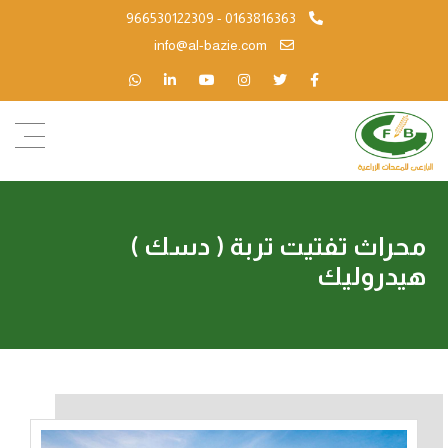
966530122309 - 0163816363
info@al-bazie.com
محراث تفتيت تربة ( دسك )
هيدروليك