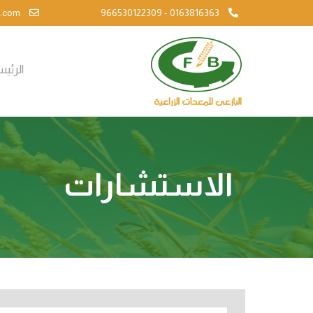
info@al-bazie.com
966530122309 - 0163816363
الرئي
الاستشارات