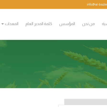
سية
من نحن
المؤسس
كلمة المدير العام
المعدات